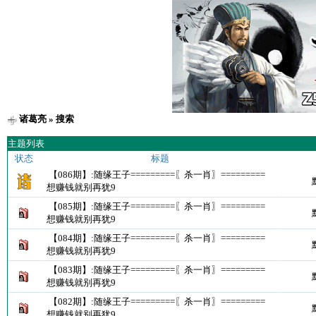
诸葛亮
» 搜索
主题列表
状态
标题
【086期】:随缘王子=========〖杀一肖〗=========
想赚钱就别再犹9
【085期】:随缘王子=========〖杀一肖〗=========
想赚钱就别再犹9
【084期】:随缘王子=========〖杀一肖〗=========
想赚钱就别再犹9
【083期】:随缘王子=========〖杀一肖〗=========
想赚钱就别再犹9
【082期】:随缘王子=========〖杀一肖〗=========
想赚钱就别再犹9